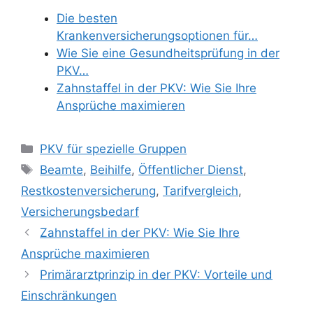
Die besten
Krankenversicherungsoptionen für…
Wie Sie eine Gesundheitsprüfung in der
PKV…
Zahnstaffel in der PKV: Wie Sie Ihre
Ansprüche maximieren
Categories
PKV für spezielle Gruppen
Tags
Beamte
,
Beihilfe
,
Öffentlicher Dienst
,
Restkostenversicherung
,
Tarifvergleich
,
Versicherungsbedarf
Zahnstaffel in der PKV: Wie Sie Ihre
Ansprüche maximieren
Primärarztprinzip in der PKV: Vorteile und
Einschränkungen